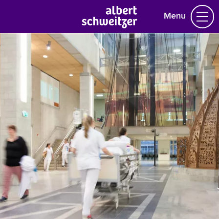
Menu
Homepage
Jaaroverzicht 2026
Jaaroverzicht 2025
Archief
Contact
www.asz.nl
Contact
Sitemap
Zoeken